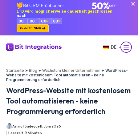
Bit CRM Frühbucher
Zum
LTD wird möglicherweise dauerhaft geschlossen
Hauptinhalt
nach
springen
00
00
00
00
D
H
M
S
Grab LTD: $149
DE
Startseite
➤
Blog
➤
Wachstum kleiner Unternehmen
➤
WordPress-
Website mit kostenlosem Tool automatisieren - keine
Programmierung erforderlich
WordPress-Website mit kostenlosem
Tool automatisieren - keine
Programmierung erforderlich
Ashraf Sadeque
11. Juni 2026
Lesezeit:
9
Minuten