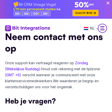
Bit CRM Vroege Vogel
Spring
LTD kan permanent sluiten
na
naar
Grab LTD: $149
00
00
00
00
D
H
M
S
de
hoofdinhoud
NL
Neem contact met ons
op
Onze support kan vertraagd reageren op
Zondag
(Wekelijkse Rustdag)
.
Houd ook rekening met de tijdzone
(GMT +6)
verschil wanneer je communiceert met onze
klantenservicemedewerkers.
We waarderen je begrip en
verontschuldigen ons voor het ongemak.
Heb je vragen?